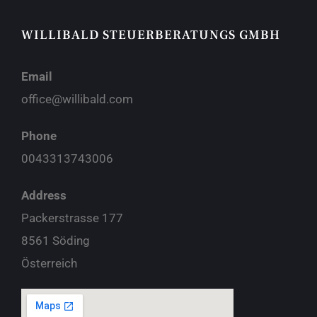
WILLIBALD STEUERBERATUNGS GMBH
Email
office@willibald.com
Phone
0043313743006
Address
Packerstrasse 177
8561 Söding
Österreich