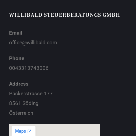
WILLIBALD STEUERBERATUNGS GMBH
Email
office@willibald.com
Phone
0043313743006
Address
Packerstrasse 177
8561 Söding
Österreich