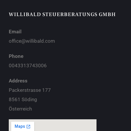
WILLIBALD STEUERBERATUNGS GMBH
Email
office@willibald.com
Phone
0043313743006
Address
Packerstrasse 177
8561 Söding
Österreich