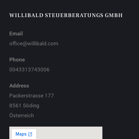
WILLIBALD STEUERBERATUNGS GMBH
Email
office@willibald.com
Phone
0043313743006
Address
Packerstrasse 177
8561 Söding
Österreich