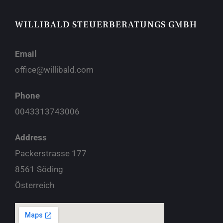
WILLIBALD STEUERBERATUNGS GMBH
Email
office@willibald.com
Phone
0043313743006
Address
Packerstrasse 177
8561 Söding
Österreich