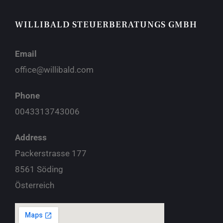
WILLIBALD STEUERBERATUNGS GMBH
Email
office@willibald.com
Phone
0043313743006
Address
Packerstrasse 177
8561 Söding
Österreich