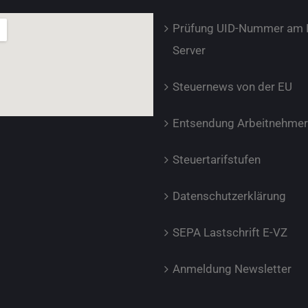
Prüfung UID-Nummer am 
Server
Steuernews von der EU
Entsendung Arbeitnehmer
Steuertarifstufen
Datenschutzerklärung
SEPA Lastschrift E-VZ
Anmeldung Newsletter