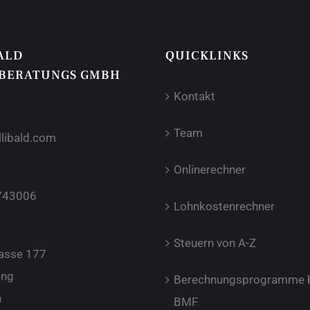
ALD
QUICKLINKS
BERATUNGS GMBH
Kontakt
Team
llibald.com
Onlinerechner
743006
Lohnkostenrechner
Steuern von A-Z
asse 177
ing
Berechnungsprogramme 
h
BMF