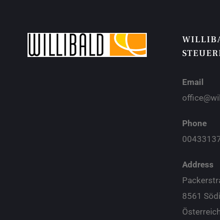
WILLIB
STEUER
Email
office@wi
Phone
0043313
Address
Packerstr
8561 Söd
Österreic