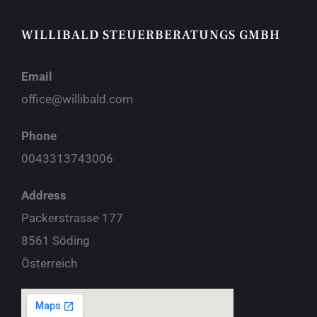
WILLIBALD STEUERBERATUNGS GMBH
Email
office@willibald.com
Phone
0043313743006
Address
Packerstrasse 177
8561 Söding
Österreich