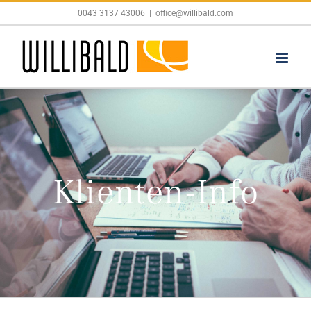
Skip
0043 3137 43006
|
office@willibald.com
to
content
Klienten-Info